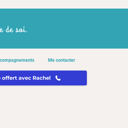
e de soi.
ccompagnements
Me contacter
 offert avec Rachel