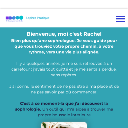
Qui
suis
-je
Bienvenue, moi c'est Rachel
M
Bien plus qu'une sophrologue. Je vous guide pour
es
que vous trouviez votre propre chemin, à votre
ac
rythme, vers une vie plus alignée.
co
m
Il y a quelques années, je me suis retrouvée à un
pa
carrefour : j'avais tout quitté et je me sentais perdue,
gn
sans repères.
e
J'ai connu le sentiment de ne pas être à ma place et de
m
ne pas savoir par où commencer.
en
ts
C'est à ce moment-là que j'ai découvert la
Rés
sophrologie.
Un outil qui m'a aidée à trouver ma
erv
propre boussole intérieure
atio
ns