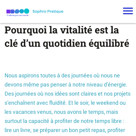
App
el
Pourquoi la vitalité est la
offe
rt
clé d’un quotidien équilibré
Qui
suis
-je
M
es
Nous aspirons toutes à des journées où nous ne
ac
devons même pas penser à notre niveau d’énergie.
co
m
Des journées où nos idées sont claires et nos projets
pa
s’enchaînent avec fluidité. Et le soir, le weekend ou
gn
les vacances venus, nous avons le temps, mais
e
m
surtout la capacité à profiter de notre temps libre :
en
lire un livre, se préparer un bon petit repas, profiter
ts