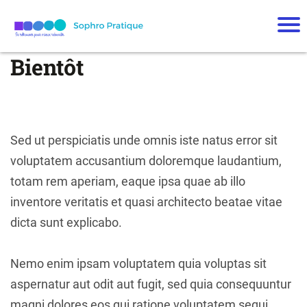
App
el
Bientôt
offe
rt
Qui
suis
-je
Sed ut perspiciatis unde omnis iste natus error sit
M
voluptatem accusantium doloremque laudantium,
es
ac
totam rem aperiam, eaque ipsa quae ab illo
co
inventore veritatis et quasi architecto beatae vitae
m
dicta sunt explicabo.
pa
gn
e
Nemo enim ipsam voluptatem quia voluptas sit
m
en
aspernatur aut odit aut fugit, sed quia consequuntur
ts
magni dolores eos qui ratione voluptatem sequi