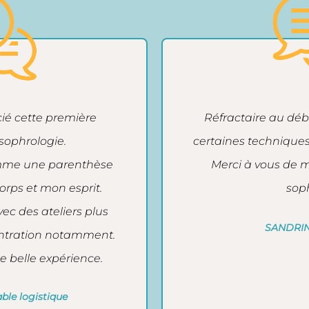
ié cette première
Réfractaire au débu
sophrologie.
certaines technique
comme une parenthèse
Merci à vous de m'
rps et mon esprit.
soph
ec des ateliers plus
SANDRIN
centration notamment.
e belle expérience.
ble logistique