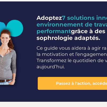
Adoptez
7 solutions in
environnement de trava
performant
grâce à des
sophrologie adaptés.
Ce guide vous aidera à agir 
la motivation et l’engagement
Transformez le quotidien de 
aujourd’hui.
Passez à l'action, accéde