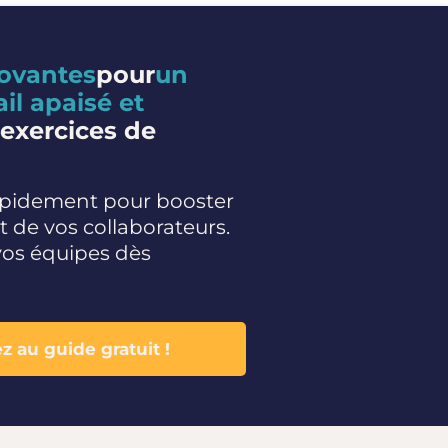
novantes
pour
un
il apaisé et
 exercices de
rapidement pour booster
 de vos collaborateurs.
vos équipes dès
z au guide gratuit !