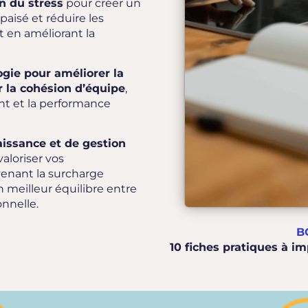
n du stress
pour créer un
aisé et réduire les
t en améliorant la
gie pour améliorer la
r la cohésion d’équipe
,
nt et la performance
aissance et de gestion
aloriser vos
venant la surcharge
 meilleur équilibre entre
onnelle.
B
10 fiches pratiques à 