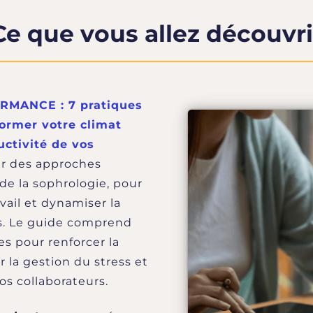
Ce que vous allez découvri
RMANCE : 7 pratiques
former votre climat
uctivité de vos
rir des approches
 de la sophrologie, pour
vail et dynamiser la
s. Le guide comprend
es pour renforcer la
 la gestion du stress et
os collaborateurs.